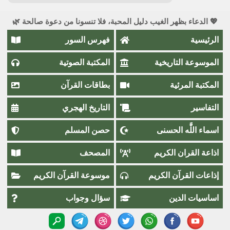
💖 الدعاء بظهر الغيب دليل المحبة، فلا تنسونا من دعوة صالحة 🌿
الرئيسية
فهرس السور
الموسوعة التاريخية
المكتبة الصوتية
المكتبة المرئية
بطاقات القرآن
التفاسير
التاريخ الهجري
اسماء اللَّٰه الحسنى
حصن المسلم
اذاعة القران الكريم
المصحف
إذاعات القرآن الكريم
موسوعة القرآن الكريم
اساسيات الدين
سؤال وجواب