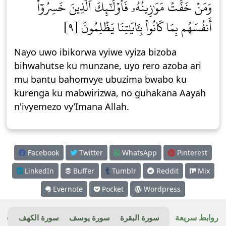
وَمَنۡ خَفَّتۡ مَوَٰزِينُهُۥ فَأُوْلَٰٓئِكَ ٱلَّذِينَ خَسِرُوٓاْ
أَنفُسَهُم بِمَا كَانُواْ بِـَٔايَٰتِنَا يَظۡلِمُونَ [٩]
Nayo uwo ibikorwa vyiwe vyiza bizoba
bihwahutse ku munzane, uyo rero azoba ari
mu bantu bahomvye ubuzima bwabo ku
kurenga ku mabwirizwa, no guhakana Aayah
n'ivyemezo vy’Imana Allah.
Facebook
Twitter
WhatsApp
Pinterest
LinkedIn
Buffer
Tumblr
Reddit
Mix
Evernote
Pocket
Wordpress
روابط سريعة
سورة البقرة
سورة يوسف
سورة الكهف
سور