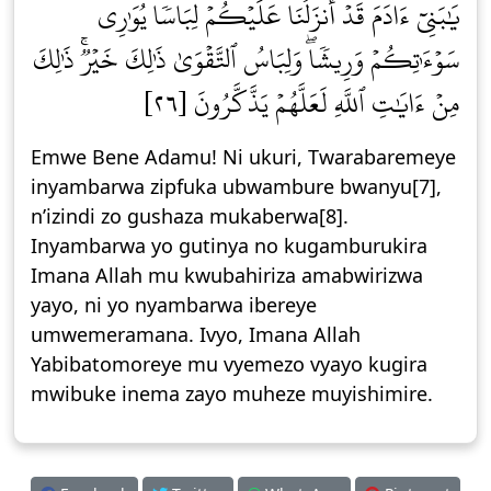
يَٰبَنِيٓ ءَادَمَ قَدۡ أَنزَلۡنَا عَلَيۡكُمۡ لِبَاسٗا يُوَٰرِي
سَوۡءَٰتِكُمۡ وَرِيشٗاۖ وَلِبَاسُ ٱلتَّقۡوَىٰ ذَٰلِكَ خَيۡرٞۚ ذَٰلِكَ
مِنۡ ءَايَٰتِ ٱللَّهِ لَعَلَّهُمۡ يَذَّكَّرُونَ [٢٦]
Emwe Bene Adamu! Ni ukuri, Twarabaremeye
inyambarwa zipfuka ubwambure bwanyu[7],
n’izindi zo gushaza mukaberwa[8].
Inyambarwa yo gutinya no kugamburukira
Imana Allah mu kwubahiriza amabwirizwa
yayo, ni yo nyambarwa ibereye
umwemeramana. Ivyo, Imana Allah
Yabibatomoreye mu vyemezo vyayo kugira
mwibuke inema zayo muheze muyishimire.