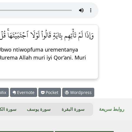
وَإِذَا لَمۡ تَأۡتِهِم بِـَٔايَةٖ قَالُواْ لَوۡلَا ٱجۡتَبَيۡتَهَا]
: “Ubwo ntiwopfuma urementanya
Rurema Allah muri iyi Qor’ani. Muri
Mix
Evernote
Pocket
Wordpress
روابط سريعة
سورة البقرة
سورة يوسف
سورة ال