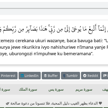
ۚ قُلۡ إِنَّمَآ أَتَّبِعُ مَا يُوحَىٰٓ إِلَيَّ مِن رَّبِّيۚ هَٰذَا بَصَآئِرُ مِن رَّبِّكُمۡ
 icemezo cerekana ukuri wazanye, baca bavuga bati
 burya jewe nkurikira ivyo nahishuriwe n’Imana yanje 
moye, uburongozi n’impuhwe ku bemeramana”.
Pinterest
LinkedIn
Buffer
Tumblr
Reddit
كهف
سورة مريم
سورة يس
سورة الملك
سورة ال
💖 الدعاء بظهر الغيب دليل المحبة، فلا تنسونا من دعوة صالحة 🌿