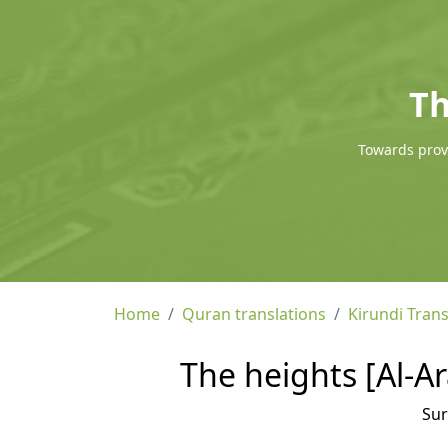
Th
Towards provi
Home
Quran translations
Kirundi Trans
The heights [Al-Ar
Su