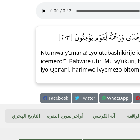
 وَهُدٗى وَرَحۡمَةٞ لِّقَوۡمٖ يُؤۡمِنُونَ [٢٠٣
Ntumwa y’Imana! Iyo utabashikirije
icemezo!”. Babwire uti: “Mu vy’ukuri,
iyo Qor’ani, harimwo ivyemezo bito
Facebook
Twitter
WhatsApp
واقعة
آية الكرسي
أواخر سورة البقرة
التاريخ الهجري