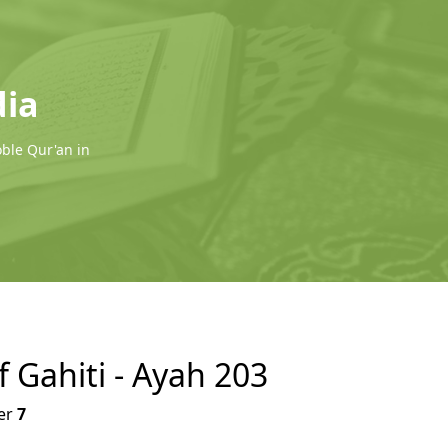
dia
oble Qur'an in
f Gahiti - Ayah 203
er
7