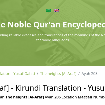
e Noble Qur'an Encyclope
ding reliable exegeses and translations of the meanings of the N
the world languages
lation - Yusuf Gahiti
The heights [Al-Araf]
Ayah 203
af] - Kirundi Translation - Yusu
rah
The heights [Al-Araf]
Ayah
206
Location
Maccah
Numb