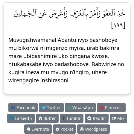
خُذِ ٱلۡعَفۡوَ وَأۡمُرۡ بِٱلۡعُرۡفِ وَأَعۡرِضۡ عَنِ ٱلۡجَٰهِلِينَ
[١٩٩]
Muvugishwamana! Abantu ivyo bashoboye
mu bikorwa n’imigenzo myiza, urabibakirira
maze ubibashimire uko bingana kwose,
ntukabasabe ivyo badashoboye. Babwirize no
kugira ineza mu mvugo n’ingiro, uheze
wirengagize inshirasoni.
Facebook
Twitter
WhatsApp
Pinterest
LinkedIn
Buffer
Tumblr
Reddit
Mix
Evernote
Pocket
Wordpress