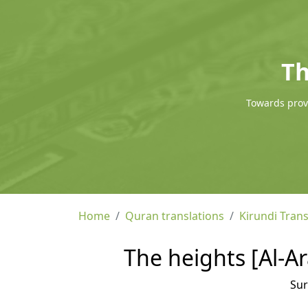
Th
Towards provi
Home
Quran translations
Kirundi Trans
The heights [Al-Ar
Su