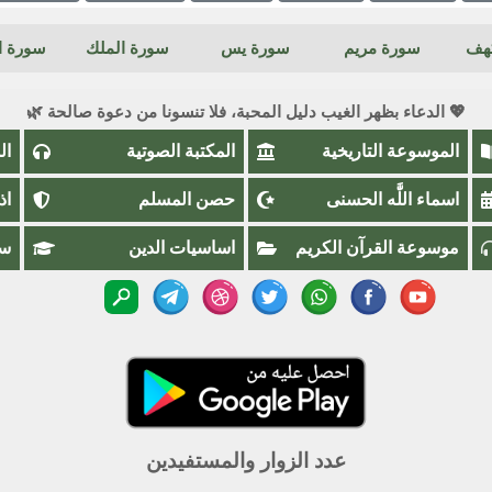
كهف
سورة مريم
سورة يس
سورة الملك
سورة ال
💖 الدعاء بظهر الغيب دليل المحبة، فلا تنسونا من دعوة صالحة 🌿
الموسوعة التاريخية
المكتبة الصوتية
ال
اسماء اللَّٰه الحسنى
حصن المسلم
اذ
موسوعة القرآن الكريم
اساسيات الدين
سؤ
عدد الزوار والمستفيدين