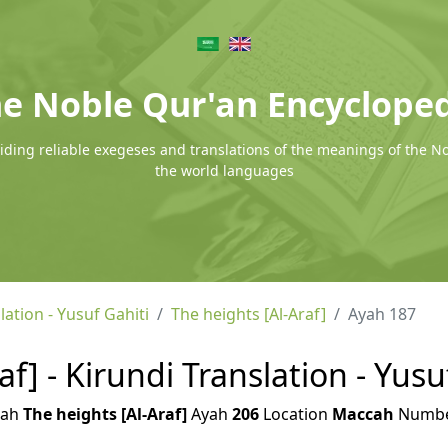
e Noble Qur'an Encyclope
ding reliable exegeses and translations of the meanings of the N
the world languages
lation - Yusuf Gahiti
The heights [Al-Araf]
Ayah 187
af] - Kirundi Translation - Yusu
rah
The heights [Al-Araf]
Ayah
206
Location
Maccah
Numb