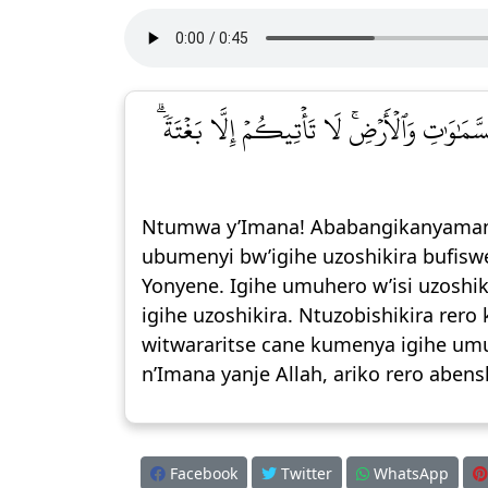
سَّمَٰوَٰتِ وَٱلۡأَرۡضِۚ لَا تَأۡتِيكُمۡ إِلَّا بَغۡتَةٗۗ
Ntumwa y’Imana! Ababangikanyamana b
ubumenyi bw’igihe uzoshikira bufisw
Yonyene. Igihe umuhero w’isi uzoshi
igihe uzoshikira. Ntuzobishikira rer
witwararitse cane kumenya igihe umuh
n’Imana yanje Allah, ariko rero abens
Facebook
Twitter
WhatsApp