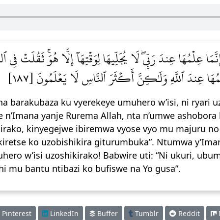
َمَا عِلۡمُهَا عِندَ رَبِّيۖ لَا يُجَلِّيهَا لِوَقۡتِهَآ إِلَّا هُوَۚ ثَقُلَتۡ فِي ٱل
لۡمُهَا عِندَ ٱللَّهِ وَلَٰكِنَّ أَكۡثَرَ ٱلنَّاسِ لَا يَعۡلَمُونَ [١٨٧
arakubaza ku vyerekeye umuhero w’isi, ni ryari uzo
e n’Imana yanje Rurema Allah, nta n’umwe ashobora 
kirako, kinyegejwe ibiremwa vyose vyo mu majuru no 
o kiretse ko uzobishikira giturumbuka”. Ntumwa y’Im
ero w’isi uzoshikirako! Babwire uti: “Ni ukuri, ubu
hi mu bantu ntibazi ko bufiswe na Yo gusa”.
Pinterest
LinkedIn
Buffer
Tumblr
Reddit