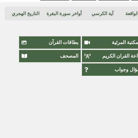
واقعة
آية الكرسي
أواخر سورة البقرة
التاريخ الهجري
مكتبة المرئية
بطاقات القرآن
اعة القران الكريم
المصحف
ال وجواب