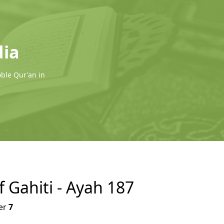
dia
oble Qur'an in
f Gahiti - Ayah 187
er
7