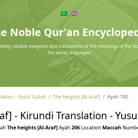
e Noble Qur'an Encyclope
ding reliable exegeses and translations of the meanings of the N
the world languages
lation - Yusuf Gahiti
The heights [Al-Araf]
Ayah 180
af] - Kirundi Translation - Yusu
rah
The heights [Al-Araf]
Ayah
206
Location
Maccah
Numb