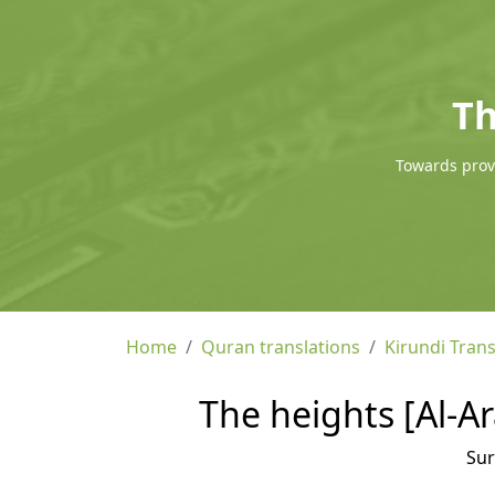
Th
Towards provi
Home
Quran translations
Kirundi Trans
The heights [Al-Ar
Su