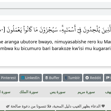
ْ ٱلَّذِينَ يُلۡحِدُونَ فِيٓ أَسۡمَٰٓئِهِۦۚ سَيُجۡزَوۡنَ مَا كَانُواْ يَعۡمَلُونَ [١٨٠
ane aranga ubutore bwayo, nimuyasabishe rero ku Ma
mbwa ku bicumuro bari barakoze kw’isi mu kugarari
Pinterest
LinkedIn
Buffer
Tumblr
Reddit
كهف
سورة مريم
سورة يس
سورة الملك
سورة ال
💖 الدعاء بظهر الغيب دليل المحبة، فلا تنسونا من دعوة صالحة 🌿