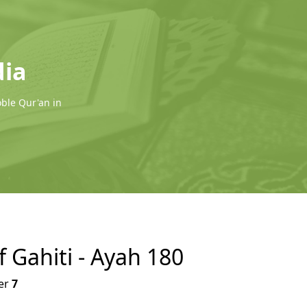
dia
oble Qur'an in
f Gahiti - Ayah 180
er
7