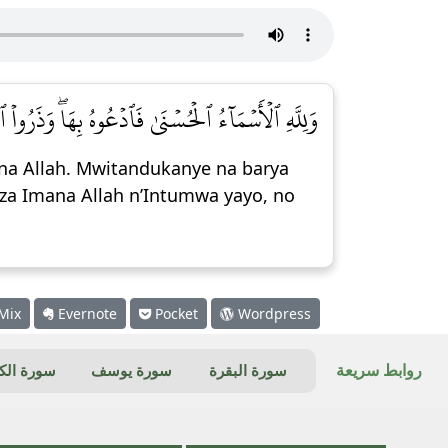
وَلِلَّهِ ٱلۡأَسۡمَآءُ ٱلۡحُسۡنَىٰ فَٱدۡعُوهُ بِهَاۖ وَذَرُوا]
na Allah. Mwitandukanye na barya
za Imana Allah n’Intumwa yayo, no
Mix
Evernote
Pocket
Wordpress
روابط سريعة
سورة البقرة
سورة يوسف
سورة ال