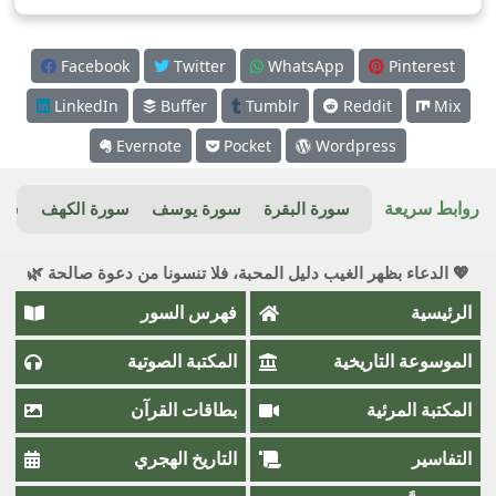
Facebook
Twitter
WhatsApp
Pinterest
LinkedIn
Buffer
Tumblr
Reddit
Mix
Evernote
Pocket
Wordpress
روابط سريعة
سورة البقرة
سورة يوسف
سورة الكهف
سور
💖 الدعاء بظهر الغيب دليل المحبة، فلا تنسونا من دعوة صالحة 🌿
الرئيسية
فهرس السور
الموسوعة التاريخية
المكتبة الصوتية
المكتبة المرئية
بطاقات القرآن
التفاسير
التاريخ الهجري