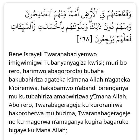
وَقَطَّعۡنَٰهُمۡ فِي ٱلۡأَرۡضِ أُمَمٗاۖ مِّنۡهُمُ ٱلصَّٰلِحُونَ
وَمِنۡهُمۡ دُونَ ذَٰلِكَۖ وَبَلَوۡنَٰهُم بِٱلۡحَسَنَٰتِ وَٱلسَّيِّـَٔاتِ
لَعَلَّهُمۡ يَرۡجِعُونَ [١٦٨]
Bene Israyeli Twaranabaciyemwo
imigwimigwi Tubanyanyagiza kw’isi; muri bo
rero, harimwo abagororotsi bubaha
bakubahiriza agateka k’Imana Allah n’agateka
k’ibiremwa, hakabamwo n’abandi birenganya
mu kutubahiriza amabwirizwa y’Imana Allah.
Abo rero, Twarabagerageje ku kuroranirwa
bakoroherwa mu buzima, Twaranabagerageje
no ku magorwa n’amaganya kugira bagaruke
bigaye ku Mana Allah;