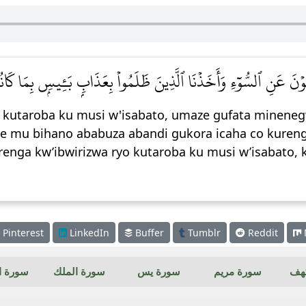
نۡهَوۡنَ عَنِ ٱلسُّوٓءِ وَأَخَذۡنَا ٱلَّذِينَ ظَلَمُواْ بِعَذَابِۭ بَـِٔيسِۭ بِمَا كَانُ
 kutaroba ku musi w'isabato, umaze gufata minene
 mu bihano ababuza abandi gukora icaha co kuren
urenga kw’ibwirizwa ryo kutaroba ku musi w’isabato
Pinterest
LinkedIn
Buffer
Tumblr
Reddit
كهف
سورة مريم
سورة يس
سورة الملك
سورة ال