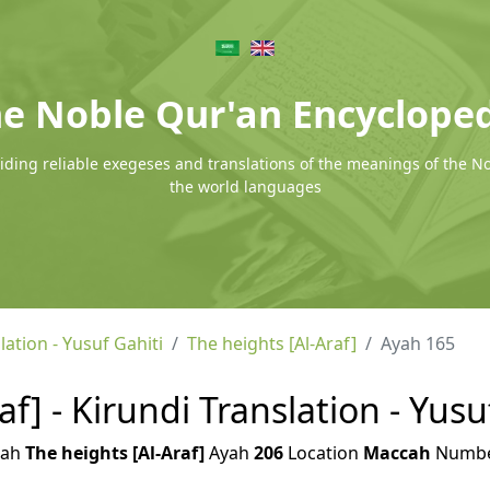
e Noble Qur'an Encyclope
ding reliable exegeses and translations of the meanings of the N
the world languages
lation - Yusuf Gahiti
The heights [Al-Araf]
Ayah 165
af] - Kirundi Translation - Yusu
rah
The heights [Al-Araf]
Ayah
206
Location
Maccah
Numb