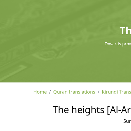
Th
Towards provi
Home
Quran translations
Kirundi Trans
The heights [Al-Ar
Su