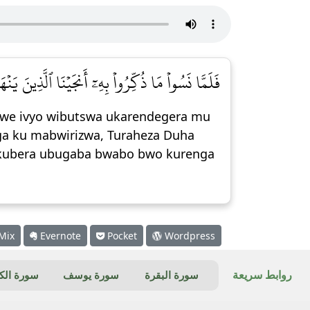
فَلَمَّا نَسُواْ مَا ذُكِّرُواْ بِهِۦٓ أَنجَيۡنَا ٱلَّذِينَ يَ]
gwe ivyo wibutswa ukarendegera mu
ga ku mabwirizwa, Turaheza Duha
, kubera ubugaba bwabo bwo kurenga
Mix
Evernote
Pocket
Wordpress
روابط سريعة
سورة البقرة
سورة يوسف
سورة ال