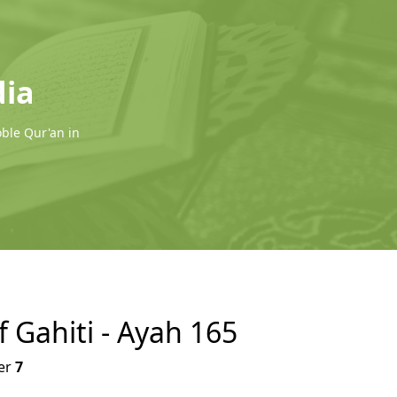
dia
oble Qur'an in
f Gahiti - Ayah 165
er
7