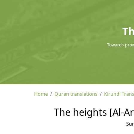
Th
Towards provi
Home
Quran translations
Kirundi Trans
The heights [Al-Ar
Su