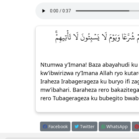
شُرَّعٗا وَيَوۡمَ لَا يَسۡبِتُونَ لَا تَأۡتِيهِمۡۚ
Ntumwa y’Imana! Baza abayahudi ku n
kw’ibwirizwa ry’Imana Allah ryo kut
Iraheza Irabagerageza ku buryo ifi z
mw’ibahari. Baraheza rero bakaziteg
rero Tubagerageza ku bubegito bwab
Facebook
Twitter
WhatsApp