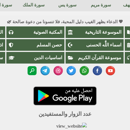
كهف
سورة مريم
سورة يس
سورة الملك
سورة ال
💖 الدعاء بظهر الغيب دليل المحبة، فلا تنسونا من دعوة صالحة 🌿
الموسوعة التاريخية
المكتبة الصوتية
ال
اسماء اللَّٰه الحسنى
حصن المسلم
اذ
موسوعة القرآن الكريم
اساسيات الدين
سؤ
عدد الزوار والمستفيدين