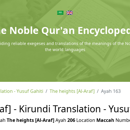
e Noble Qur'an Encyclope
ding reliable exegeses and translations of the meanings of the N
the world languages
lation - Yusuf Gahiti
The heights [Al-Araf]
Ayah 163
af] - Kirundi Translation - Yusu
rah
The heights [Al-Araf]
Ayah
206
Location
Maccah
Numb