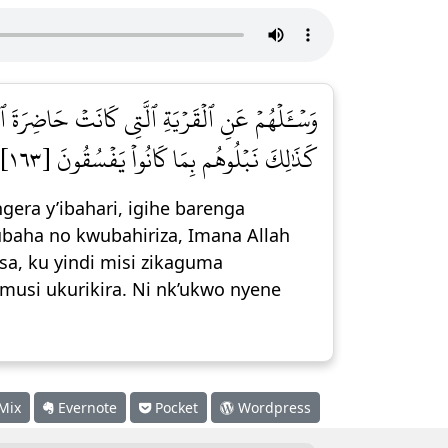
وَسۡـَٔلۡهُمۡ عَنِ ٱلۡقَرۡيَةِ ٱلَّتِي كَانَتۡ حَاضِرَةَ ٱلۡ
كَذَٰلِكَ نَبۡلُوهُم بِمَا كَانُواْ يَفۡسُقُونَ [١٦٣]
era y’ibahari, igihe barenga
ubaha no kwubahiriza, Imana Allah
sa, ku yindi misi zikaguma
musi ukurikira. Ni nk’ukwo nyene
Mix
Evernote
Pocket
Wordpress