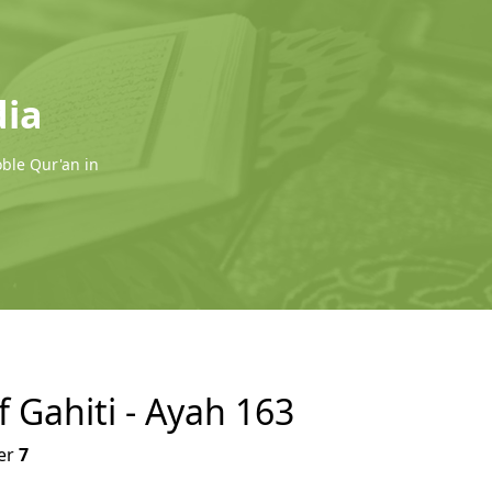
dia
oble Qur'an in
f Gahiti - Ayah 163
er
7