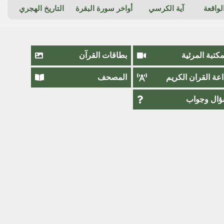
واقعة
آية الكرسي
أواخر سورة البقرة
التاريخ الهجري
مكتبة المرئية
بطاقات القرآن
اعة القران الكريم
المصحف
ال وجواب