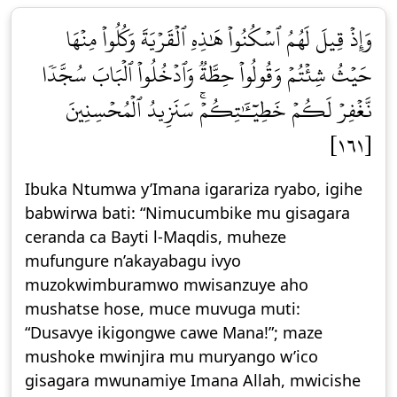
وَإِذۡ قِيلَ لَهُمُ ٱسۡكُنُواْ هَٰذِهِ ٱلۡقَرۡيَةَ وَكُلُواْ مِنۡهَا
حَيۡثُ شِئۡتُمۡ وَقُولُواْ حِطَّةٞ وَٱدۡخُلُواْ ٱلۡبَابَ سُجَّدٗا
نَّغۡفِرۡ لَكُمۡ خَطِيٓـَٰٔتِكُمۡۚ سَنَزِيدُ ٱلۡمُحۡسِنِينَ
[١٦١]
Ibuka Ntumwa y’Imana igarariza ryabo, igihe
babwirwa bati: “Nimucumbike mu gisagara
ceranda ca Bayti l-Maqdis, muheze
mufungure n’akayabagu ivyo
muzokwimburamwo mwisanzuye aho
mushatse hose, muce muvuga muti:
“Dusavye ikigongwe cawe Mana!”; maze
mushoke mwinjira mu muryango w’ico
gisagara mwunamiye Imana Allah, mwicishe