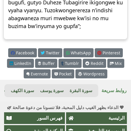
bugufi, gutyo Duheze Tubagirire ikigongwe ku
vyaha vyanyu. Tuzokwongerereza n’indishi
abagwaneza muri mwebwe kw’isi no mu
buzima bw’inyuma yo gupfa”;
Facebook
Twitter
WhatsApp
Pinterest
LinkedIn
Buffer
Tumblr
Reddit
Mix
Evernote
Pocket
Wordpress
روابط سريعة
سورة البقرة
سورة يوسف
سورة الكهف
سور
💖 الدعاء بظهر الغيب دليل المحبة، فلا تنسونا من دعوة صالحة 🌿
الرئيسية
فهرس السور
الموسوعة التاريخية
المكتبة الصوتية