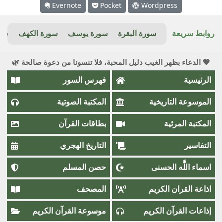
Evernote
Pocket
Wordpress
روابط سريعة
سورة البقرة
سورة يوسف
سورة الكهف
سور
💖 الدعاء بظهر الغيب دليل المحبة، فلا تنسونا من دعوة صالحة 🌿
الرئيسية
فهرس السور
الموسوعة التاريخية
المكتبة الصوتية
المكتبة المرئية
بطاقات القرآن
التفاسير
التاريخ الهجري
اسماء اللَّٰه الحسنى
حصن المسلم
اذاعة القران الكريم
المصحف
إذاعات القرآن الكريم
موسوعة القرآن الكريم