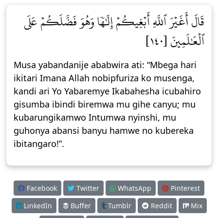
قَالَ أَغَيۡرَ ٱللَّهِ أَبۡغِيكُمۡ إِلَٰهٗا وَهُوَ فَضَّلَكُمۡ عَلَى
ٱلۡعَٰلَمِينَ [١٤٠]
Musa yabandanije ababwira ati: “Mbega hari
ikitari Imana Allah nobipfuriza ko musenga,
kandi ari Yo Yabaremye Ikabahesha icubahiro
gisumba ibindi biremwa mu gihe canyu; mu
kubarungikamwo Intumwa nyinshi, mu
guhonya abansi banyu hamwe no kubereka
ibitangaro!”.
Facebook
Twitter
WhatsApp
Pinterest
LinkedIn
Buffer
Tumblr
Reddit
Mix