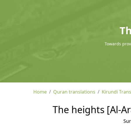
Th
Towards provi
Home
Quran translations
Kirundi Trans
The heights [Al-Ar
Su