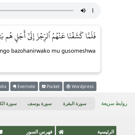
فَلَمَّا كَشَفۡنَا عَنۡهُمُ ٱلرِّجۡزَ إِلَىٰٓ أَجَلٍ هُم بَٰل]
 isango bazohanirwako mu gusomeshwa
Mix
Evernote
Pocket
Wordpress
روابط سريعة
سورة البقرة
سورة يوسف
سورة ال
الرئيسية
فهرس السور