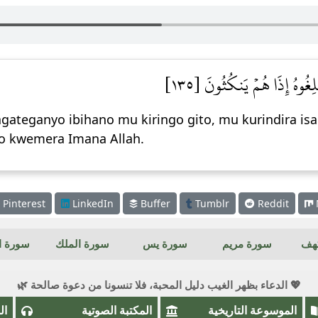
ِغُوهُ إِذَا هُمۡ يَنكُثُونَ [١٣٥
agateganyo ibihano mu kiringo gito, mu kurindira
yo kwemera Imana Allah.
Pinterest
LinkedIn
Buffer
Tumblr
Reddit
كهف
سورة مريم
سورة يس
سورة الملك
سورة ال
💖 الدعاء بظهر الغيب دليل المحبة، فلا تنسونا من دعوة صالحة 🌿
الموسوعة التاريخية
المكتبة الصوتية
ال