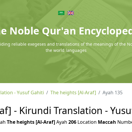
e Noble Qur'an Encyclope
ding reliable exegeses and translations of the meanings of the N
the world languages
lation - Yusuf Gahiti
The heights [Al-Araf]
Ayah 135
af] - Kirundi Translation - Yusu
rah
The heights [Al-Araf]
Ayah
206
Location
Maccah
Numb