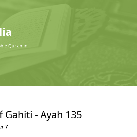
dia
oble Qur'an in
f Gahiti - Ayah 135
er
7