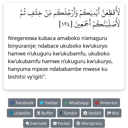
لَأُقَطِّعَنَّ أَيۡدِيَكُمۡ وَأَرۡجُلَكُم مِّنۡ خِلَٰفٖ ثُمَّ
لَأُصَلِّبَنَّكُمۡ أَجۡمَعِينَ [١٢٤]
Ntegerezwa kubaca amaboko n’amaguru
binyuranije; ndabace ukuboko kw’ukuryo
hamwe n’ukuguru kw’ukubamfu, ukuboko
kw’ukubamfu hamwe n’ukuguru kw’ukuryo,
hanyuma mpeze ndababambe mwese ku
bishitsi vy’igiti”.
Facebook
Twitter
WhatsApp
Pinterest
LinkedIn
Buffer
Tumblr
Reddit
Mix
Evernote
Pocket
Wordpress