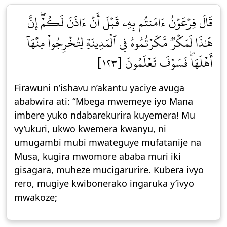
قَالَ فِرۡعَوۡنُ ءَامَنتُم بِهِۦ قَبۡلَ أَنۡ ءَاذَنَ لَكُمۡۖ إِنَّ
هَٰذَا لَمَكۡرٞ مَّكَرۡتُمُوهُ فِي ٱلۡمَدِينَةِ لِتُخۡرِجُواْ مِنۡهَآ
أَهۡلَهَاۖ فَسَوۡفَ تَعۡلَمُونَ [١٢٣]
Firawuni n’ishavu n’akantu yaciye avuga
ababwira ati: “Mbega mwemeye iyo Mana
imbere yuko ndabarekurira kuyemera! Mu
vy’ukuri, ukwo kwemera kwanyu, ni
umugambi mubi mwateguye mufatanije na
Musa, kugira mwomore ababa muri iki
gisagara, muheze mucigarurire. Kubera ivyo
rero, mugiye kwibonerako ingaruka y’ivyo
mwakoze;