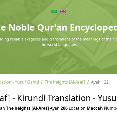
e Noble Qur'an Encyclope
ding reliable exegeses and translations of the meanings of the N
the world languages
lation - Yusuf Gahiti
The heights [Al-Araf]
Ayah 122
af] - Kirundi Translation - Yusu
rah
The heights [Al-Araf]
Ayah
206
Location
Maccah
Numb