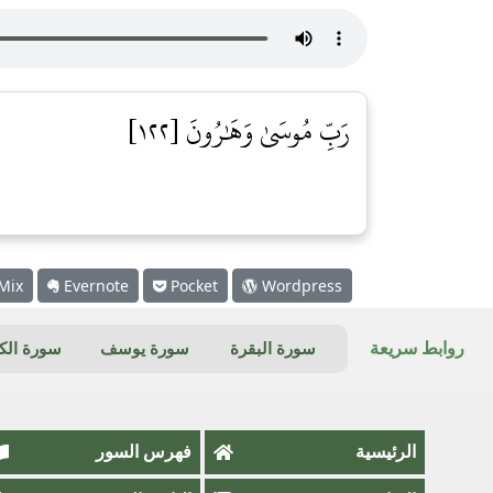
رَبِّ مُوسَىٰ وَهَٰرُونَ [١٢٢]
Mix
Evernote
Pocket
Wordpress
روابط سريعة
سورة البقرة
سورة يوسف
سورة ال
الرئيسية
فهرس السور