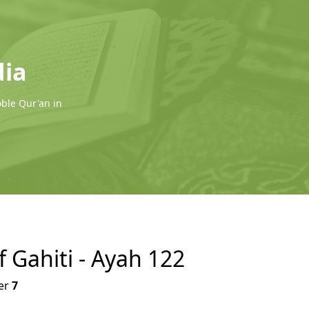
dia
oble Qur'an in
f Gahiti - Ayah 122
er
7