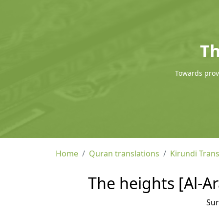
Th
Towards provi
Home
Quran translations
Kirundi Trans
The heights [Al-Ar
Su