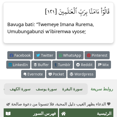
قَالُوٓاْ ءَامَنَّا بِرَبِّ ٱلۡعَٰلَمِينَ [١٢١]
Bavuga bati: “Twemeye Imana Rurema,
Umubungabunzi w’ibiremwa vyose;
Facebook
Twitter
WhatsApp
Pinterest
LinkedIn
Buffer
Tumblr
Reddit
Mix
Evernote
Pocket
Wordpress
روابط سريعة
سورة البقرة
سورة يوسف
سورة الكهف
سور
💖 الدعاء بظهر الغيب دليل المحبة، فلا تنسونا من دعوة صالحة 🌿
الرئيسية
فهرس السور