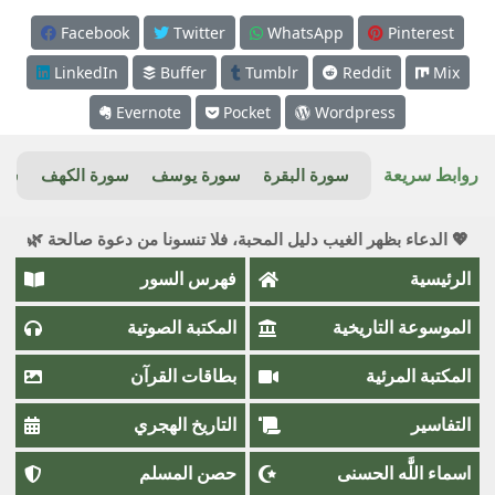
Facebook
Twitter
WhatsApp
Pinterest
LinkedIn
Buffer
Tumblr
Reddit
Mix
Evernote
Pocket
Wordpress
روابط سريعة
سورة البقرة
سورة يوسف
سورة الكهف
سور
💖 الدعاء بظهر الغيب دليل المحبة، فلا تنسونا من دعوة صالحة 🌿
الرئيسية
فهرس السور
الموسوعة التاريخية
المكتبة الصوتية
المكتبة المرئية
بطاقات القرآن
التفاسير
التاريخ الهجري
اسماء اللَّٰه الحسنى
حصن المسلم