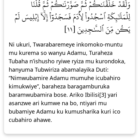
وَلَقَدۡ خَلَقۡنَٰكُمۡ ثُمَّ صَوَّرۡنَٰكُمۡ ثُمَّ قُلۡنَا
لِلۡمَلَٰٓئِكَةِ ٱسۡجُدُواْ لِأٓدَمَ فَسَجَدُوٓاْ إِلَّآ إِبۡلِيسَ لَمۡ
يَكُن مِّنَ ٱلسَّٰجِدِينَ [١١]
Ni ukuri, Twarabaremeye inkomoko-muntu
mu kurema so wanyu Adamu, Turaheza
Tubaha n’ishusho ryiwe ryiza mu kurondoka,
hanyuma Tubwiriza abamalayika Duti:
“Nimwubamire Adamu mumuhe icubahiro
kimukwiye”, baraheza baragamburuka
baramwubamira bose. Ariko Ibilisi[3] yari
asanzwe ari kumwe na bo, ntiyari mu
bubamiye Adamu ku kumusharika kuri ico
cubahiro ahawe.