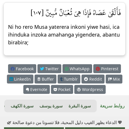
فَأَلۡقَىٰ عَصَاهُ فَإِذَا هِيَ ثُعۡبَانٞ مُّبِينٞ [١٠٧]
Ni ho rero Musa yaterera inkoni yiwe hasi, ica
ihinduka inzoka amahanga yigendera, abantu
birabira;
Facebook
Twitter
WhatsApp
Pinterest
LinkedIn
Buffer
Tumblr
Reddit
Mix
Evernote
Pocket
Wordpress
روابط سريعة
سورة البقرة
سورة يوسف
سورة الكهف
سور
💖 الدعاء بظهر الغيب دليل المحبة، فلا تنسونا من دعوة صالحة 🌿