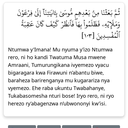
ثُمَّ بَعَثۡنَا مِنۢ بَعۡدِهِم مُّوسَىٰ بِـَٔايَٰتِنَآ إِلَىٰ فِرۡعَوۡنَ
وَمَلَإِيْهِۦ فَظَلَمُواْ بِهَاۖ فَٱنظُرۡ كَيۡفَ كَانَ عَٰقِبَةُ
ٱلۡمُفۡسِدِينَ [١٠٣]
Ntumwa y'Imana! Mu nyuma y’izo Ntumwa
rero, ni ho kandi Twatuma Musa mwene
Amraani, Tumurungikana ivyemezo vyacu
bigaragara kwa Firawuni n’abantu biwe,
baraheza barirenganya mu kugarariza nya
vyemezo. Ehe raba ukuntu Twabahanye,
Tukabasomesha nturi bose! Iryo rero, ni ryo
herezo ry’abagenzwa n’ubwononyi kw’isi.