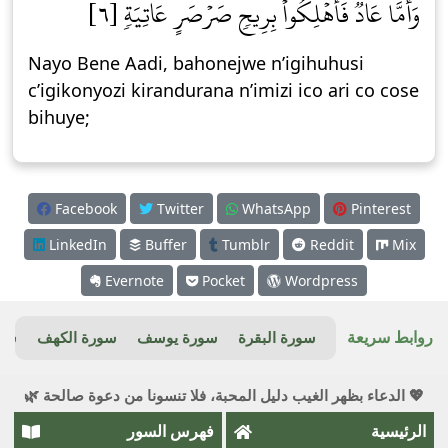
وَأَمَّا عَادٞ فَأُهۡلِكُواْ بِرِيحٖ صَرۡصَرٍ عَاتِيَةٖ [٦]
Nayo Bene Aadi, bahonejwe n’igihuhusi
c’igikonyozi kirandurana n’imizi ico ari co cose
bihuye;
Facebook
Twitter
WhatsApp
Pinterest
LinkedIn
Buffer
Tumblr
Reddit
Mix
Evernote
Pocket
Wordpress
روابط سريعة
سورة البقرة
سورة يوسف
سورة الكهف
سور
💖 الدعاء بظهر الغيب دليل المحبة، فلا تنسونا من دعوة صالحة 🌿
الرئيسية
فهرس السور