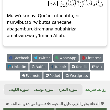
وَإِنَّهُۥ لَتَذۡكِرَةٞ لِّلۡمُتَّقِينَ [٤٨]
Mu vy’ukuri iyi Qor’ani ntagatifu, ni
n’urwibutso rwibutsa canecane
abagamburukiramana bubahiriza
amabwirizwa y'Imana Allah.
Facebook
Twitter
WhatsApp
Pinterest
LinkedIn
Buffer
Tumblr
Reddit
Mix
Evernote
Pocket
Wordpress
روابط سريعة
سورة البقرة
سورة يوسف
سورة الكهف
سور
💖 الدعاء بظهر الغيب دليل المحبة، فلا تنسونا من دعوة صالحة 🌿