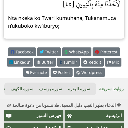
لَأَخَذۡنَا مِنۡهُ بِٱلۡيَمِينِ [٤٥]
Nta nkeka ko Twari kumuhana, Tukanamuca
n’ukuboko kw’iburyo;
Facebook
Twitter
WhatsApp
Pinterest
LinkedIn
Buffer
Tumblr
Reddit
Mix
Evernote
Pocket
Wordpress
روابط سريعة
سورة البقرة
سورة يوسف
سورة الكهف
سور
💖 الدعاء بظهر الغيب دليل المحبة، فلا تنسونا من دعوة صالحة 🌿
الرئيسية
فهرس السور