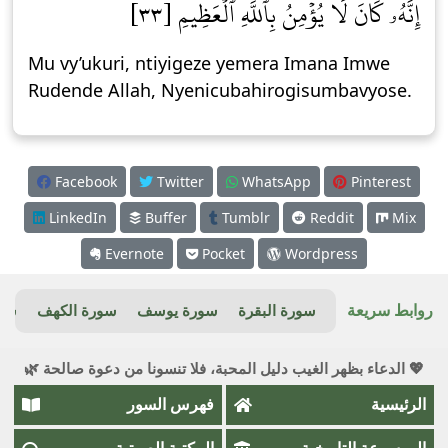
إِنَّهُۥ كَانَ لَا يُؤۡمِنُ بِٱللَّهِ ٱلۡعَظِيمِ [٣٣]
Mu vy’ukuri, ntiyigeze yemera Imana Imwe
Rudende Allah, Nyenicubahirogisumbavyose.
Facebook
Twitter
WhatsApp
Pinterest
LinkedIn
Buffer
Tumblr
Reddit
Mix
Evernote
Pocket
Wordpress
روابط سريعة
سورة البقرة
سورة يوسف
سورة الكهف
سور
💖 الدعاء بظهر الغيب دليل المحبة، فلا تنسونا من دعوة صالحة 🌿
الرئيسية
فهرس السور