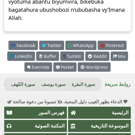
vyotuma abantu biyumvira, bikebuka
bagatahura ubushobozi n'ububasha vy’Imana
Allah.
Facebook
Twitter
WhatsApp
Pinterest
LinkedIn
Buffer
Tumblr
Reddit
Mix
Evernote
Pocket
Wordpress
روابط سريعة
سورة البقرة
سورة يوسف
سورة الكهف
سور
💖 الدعاء بظهر الغيب دليل المحبة، فلا تنسونا من دعوة صالحة 🌿
الرئيسية
فهرس السور
الموسوعة التاريخية
المكتبة الصوتية