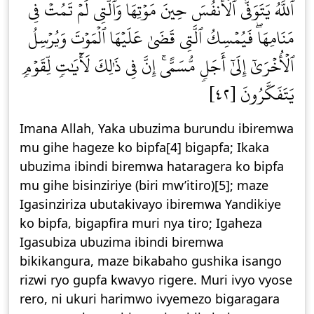
ٱللَّهُ يَتَوَفَّى ٱلۡأَنفُسَ حِينَ مَوۡتِهَا وَٱلَّتِي لَمۡ تَمُتۡ فِي
مَنَامِهَاۖ فَيُمۡسِكُ ٱلَّتِي قَضَىٰ عَلَيۡهَا ٱلۡمَوۡتَ وَيُرۡسِلُ
ٱلۡأُخۡرَىٰٓ إِلَىٰٓ أَجَلٖ مُّسَمًّىۚ إِنَّ فِي ذَٰلِكَ لَأٓيَٰتٖ لِّقَوۡمٖ
يَتَفَكَّرُونَ [٤٢]
Imana Allah, Yaka ubuzima burundu ibiremwa
mu gihe hageze ko bipfa[4] bigapfa; Ikaka
ubuzima ibindi biremwa hataragera ko bipfa
mu gihe bisinziriye (biri mw’itiro)[5]; maze
Igasinziriza ubutakivayo ibiremwa Yandikiye
ko bipfa, bigapfira muri nya tiro; Igaheza
Igasubiza ubuzima ibindi biremwa
bikikangura, maze bikabaho gushika isango
rizwi ryo gupfa kwavyo rigere. Muri ivyo vyose
rero, ni ukuri harimwo ivyemezo bigaragara