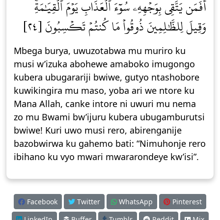
أَفَمَن يَتَّقِي بِوَجۡهِهِۦ سُوٓءَ ٱلۡعَذَابِ يَوۡمَ ٱلۡقِيَٰمَةِۚ
وَقِيلَ لِلظَّٰلِمِينَ ذُوقُواْ مَا كُنتُمۡ تَكۡسِبُونَ [٢٤]
Mbega burya, uwuzotabwa mu muriro ku
musi w’izuka abohewe amaboko imugongo
kubera ubugarariji bwiwe, gutyo ntashobore
kuwikingira mu maso, yoba ari we ntore ku
Mana Allah, canke intore ni uwuri mu nema
zo mu Bwami bw’ijuru kubera ubugamburutsi
bwiwe! Kuri uwo musi rero, abirenganije
bazobwirwa ku gahemo bati: “Nimuhonje rero
ibihano ku vyo mwari mwararondeye kw’isi”.
Facebook
Twitter
WhatsApp
Pinterest
LinkedIn
Buffer
Tumblr
Reddit
Mix