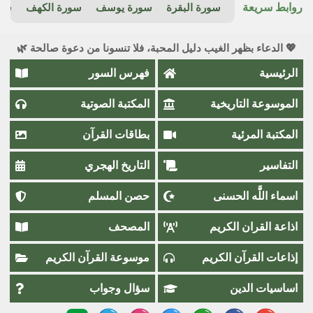
روابط سريعة
سورة البقرة
سورة يوسف
سورة الكهف
سور
💖 الدعاء بظهر الغيب دليل المحبة، فلا تنسونا من دعوة صالحة 🌿
الرئيسية
فهرس السور
الموسوعة التاريخية
المكتبة الصوتية
المكتبة المرئية
بطاقات القرآن
التفاسير
التاريخ الهجري
اسماء اللَّٰه الحسنى
حصن المسلم
اذاعة القران الكريم
المصحف
إذاعات القرآن الكريم
موسوعة القرآن الكريم
اساسيات الدين
سؤال وجواب