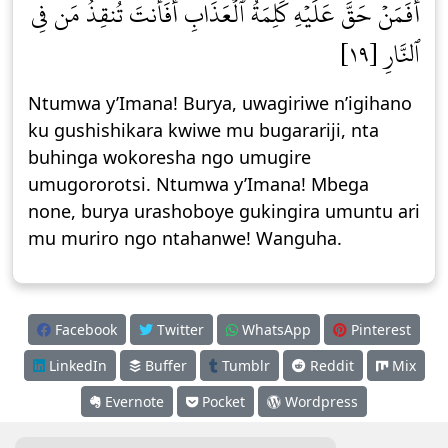
أَفَمَنۡ حَقَّ عَلَيۡهِ كَلِمَةُ ٱلۡعَذَابِ أَفَأَنتَ تُنقِذُ مَن فِي
ٱلنَّارِ [١٩]
Ntumwa y’Imana! Burya, uwagiriwe n’igihano
ku gushishikara kwiwe mu bugarariji, nta
buhinga wokoresha ngo umugire
umugororotsi. Ntumwa y’Imana! Mbega
none, burya urashoboye gukingira umuntu ari
mu muriro ngo ntahanwe! Wanguha.
Facebook
Twitter
WhatsApp
Pinterest
LinkedIn
Buffer
Tumblr
Reddit
Mix
Evernote
Pocket
Wordpress