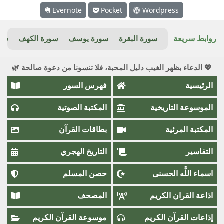
Evernote
Pocket
Wordpress
روابط سريعة
سورة البقرة
سورة يوسف
سورة الكهف
سور
💖 الدعاء بظهر الغيب دليل المحبة، فلا تنسونا من دعوة صالحة 🌿
الرئيسية
فهرس السور
الموسوعة التاريخية
المكتبة الصوتية
المكتبة المرئية
بطاقات القرآن
التفاسير
التاريخ الهجري
اسماء اللَّٰه الحسنى
حصن المسلم
اذاعة القران الكريم
المصحف
إذاعات القرآن الكريم
موسوعة القرآن الكريم