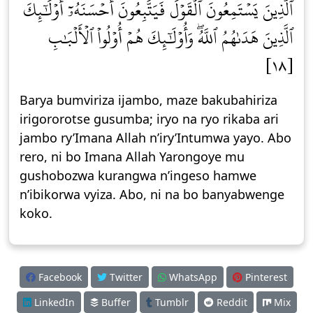
ٱلَّذِينَ يَسۡتَمِعُونَ ٱلۡقَوۡلَ فَيَتَّبِعُونَ أَحۡسَنَهُۥٓۚ أُوْلَٰٓئِكَ
ٱلَّذِينَ هَدَىٰهُمُ ٱللَّهُۖ وَأُوْلَٰٓئِكَ هُمۡ أُوْلُواْ ٱلۡأَلۡبَٰبِ
[١٨]
Barya bumviriza ijambo, maze bakubahiriza
irigororotse gusumba; iryo na ryo rikaba ari
jambo ry’Imana Allah n’iry’Intumwa yayo. Abo
rero, ni bo Imana Allah Yarongoye mu
gushobozwa kurangwa n’ingeso hamwe
n’ibikorwa vyiza. Abo, ni na bo banyabwenge
koko.
Facebook
Twitter
WhatsApp
Pinterest
LinkedIn
Buffer
Tumblr
Reddit
Mix