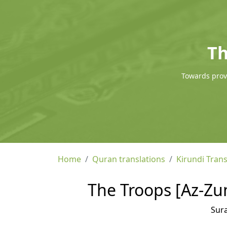
Th
Towards provi
Home
Quran translations
Kirundi Trans
The Troops [Az-Zum
Sur