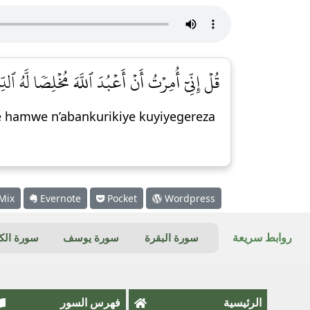
قُلۡ إِنِّيٓ أُمِرۡتُ أَنۡ أَعۡبُدَ ٱللَّهَ مُخۡلِصٗا لَّهُ ٱلدِّ]
e hamwe n’abankurikiye kuyiyegereza
Mix
Evernote
Pocket
Wordpress
روابط سريعة
سورة البقرة
سورة يوسف
سورة ال
الرئيسية
فهرس السور