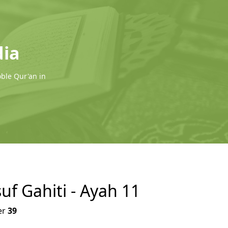
dia
oble Qur'an in
uf Gahiti - Ayah 11
er
39