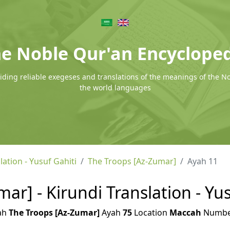
e Noble Qur'an Encyclope
ding reliable exegeses and translations of the meanings of the N
the world languages
lation - Yusuf Gahiti
The Troops [Az-Zumar]
Ayah 11
ar] - Kirundi Translation - Yus
ah
The Troops [Az-Zumar]
Ayah
75
Location
Maccah
Numb