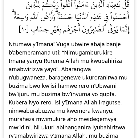
قُلۡ يَٰعِبَادِ ٱلَّذِينَ ءَامَنُواْ ٱتَّقُواْ رَبَّكُمۡۚ لِلَّذِينَ
أَحۡسَنُواْ فِي هَٰذِهِ ٱلدُّنۡيَا حَسَنَةٞۗ وَأَرۡضُ ٱللَّهِ وَٰسِعَةٌۗ
إِنَّمَا يُوَفَّى ٱلصَّٰبِرُونَ أَجۡرَهُم بِغَيۡرِ حِسَابٖ [١٠]
Ntumwa y’Imana! Vuga ubwire abaja banje
b’abemeramana uti: “Nimugamburukire
Imana yanyu Rurema Allah mu kwubahiriza
amabwirizwa yayo”. Abarangwa
n’ubugwaneza, baragenewe ukuroranirwa mu
buzima bwo kw’isi hamwe rero n’Ubwami
bw’ijuru mu buzima bw’inyuma yo gupfa.
Kubera ivyo rero, isi y’Imana Allah iragutse,
nimwaburabuzwa mu kwemera kwanyu,
muraheza mwimukire aho mwidegemvya
mw’idini. Ni ukuri abihanganira iyubahirizwa
ry’amabwirizwa y’Imana Allah, mu buzima