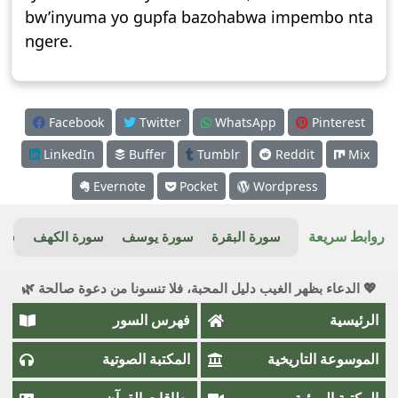
bw’inyuma yo gupfa bazohabwa impembo nta
ngere.
Facebook
Twitter
WhatsApp
Pinterest
LinkedIn
Buffer
Tumblr
Reddit
Mix
Evernote
Pocket
Wordpress
روابط سريعة
سورة البقرة
سورة يوسف
سورة الكهف
سور
💖 الدعاء بظهر الغيب دليل المحبة، فلا تنسونا من دعوة صالحة 🌿
الرئيسية
فهرس السور
الموسوعة التاريخية
المكتبة الصوتية