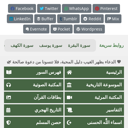
Facebook
Twitter
WhatsApp
Pinterest
LinkedIn
Buffer
Tumblr
Reddit
Mix
Evernote
Pocket
Wordpress
روابط سريعة
سورة البقرة
سورة يوسف
سورة الكهف
سور
💖 الدعاء بظهر الغيب دليل المحبة، فلا تنسونا من دعوة صالحة 🌿
الرئيسية
فهرس السور
الموسوعة التاريخية
المكتبة الصوتية
المكتبة المرئية
بطاقات القرآن
التفاسير
التاريخ الهجري
اسماء اللَّٰه الحسنى
حصن المسلم