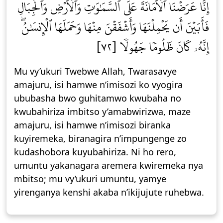
إِنَّا عَرَضۡنَا ٱلۡأَمَانَةَ عَلَى ٱلسَّمَٰوَٰتِ وَٱلۡأَرۡضِ وَٱلۡجِبَالِ
فَأَبَيۡنَ أَن يَحۡمِلۡنَهَا وَأَشۡفَقۡنَ مِنۡهَا وَحَمَلَهَا ٱلۡإِنسَٰنُۖ
إِنَّهُۥ كَانَ ظَلُومٗا جَهُولٗا [٧٢]
Mu vy’ukuri Twebwe Allah, Twarasavye
amajuru, isi hamwe n’imisozi ko vyogira
ububasha bwo guhitamwo kwubaha no
kwubahiriza imbitso y’amabwirizwa, maze
amajuru, isi hamwe n’imisozi biranka
kuyiremeka, biranagira n’impungenge zo
kudashobora kuyubahiriza. Ni ho rero,
umuntu yakanagara aremera kwiremeka nya
mbitso; mu vy’ukuri umuntu, yamye
yirenganya kenshi akaba n’ikijujute ruhebwa.