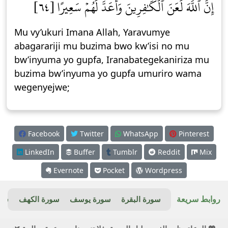
إِنَّ ٱللَّهَ لَعَنَ ٱلۡكَٰفِرِينَ وَأَعَدَّ لَهُمۡ سَعِيرًا [٦٤]
Mu vy’ukuri Imana Allah, Yaravumye
abagarariji mu buzima bwo kw’isi no mu
bw’inyuma yo gupfa, Iranabategekaniriza mu
buzima bw’inyuma yo gupfa umuriro wama
wegenyejwe;
Facebook
Twitter
WhatsApp
Pinterest
LinkedIn
Buffer
Tumblr
Reddit
Mix
Evernote
Pocket
Wordpress
روابط سريعة
سورة البقرة
سورة يوسف
سورة الكهف
سور