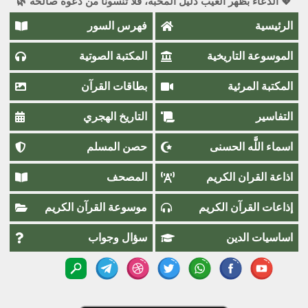
💖 الدعاء بظهر الغيب دليل المحبة، فلا تنسونا من دعوة صالحة 🌿
الرئيسية
فهرس السور
الموسوعة التاريخية
المكتبة الصوتية
المكتبة المرئية
بطاقات القرآن
التفاسير
التاريخ الهجري
اسماء اللَّٰه الحسنى
حصن المسلم
اذاعة القران الكريم
المصحف
إذاعات القرآن الكريم
موسوعة القرآن الكريم
اساسيات الدين
سؤال وجواب