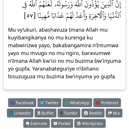
إِنَّ ٱلَّذِينَ يُؤۡذُونَ ٱللَّهَ وَرَسُولَهُۥ لَعَنَهُمُ ٱللَّهُ فِي
ٱلدُّنۡيَا وَٱلۡأٓخِرَةِ وَأَعَدَّ لَهُمۡ عَذَابٗا مُّهِينٗا [٥٧]
Mu vy’ukuri, abashavuza Imana Allah mu
kuyibangikanya no mu kurenga ku
mabwirizwa yayo, bakabangamira n’Intumwa
yayo mu mvugo no mu ngiro, baravumwe
n’Imana Allah kw’isi no mu buzima bw’inyuma
yo gupfa, Yaranabateguriye n’ibihano
bisuzuguza mu buzima bw’inyuma yo gupfa.
Facebook
Twitter
WhatsApp
Pinterest
LinkedIn
Buffer
Tumblr
Reddit
Mix
Evernote
Pocket
Wordpress