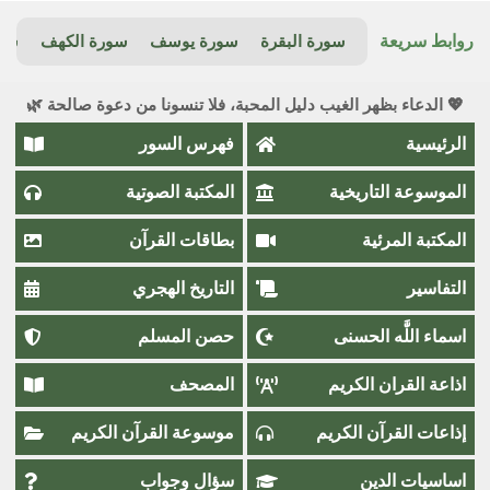
روابط سريعة
سورة البقرة
سورة يوسف
سورة الكهف
سور
💖 الدعاء بظهر الغيب دليل المحبة، فلا تنسونا من دعوة صالحة 🌿
الرئيسية
فهرس السور
الموسوعة التاريخية
المكتبة الصوتية
المكتبة المرئية
بطاقات القرآن
التفاسير
التاريخ الهجري
اسماء اللَّٰه الحسنى
حصن المسلم
اذاعة القران الكريم
المصحف
إذاعات القرآن الكريم
موسوعة القرآن الكريم
اساسيات الدين
سؤال وجواب