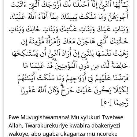
يَٰٓأَيُّهَا ٱلنَّبِيُّ إِنَّآ أَحۡلَلۡنَا لَكَ أَزۡوَٰجَكَ ٱلَّٰتِيٓ ءَاتَيۡتَ
أُجُورَهُنَّ وَمَا مَلَكَتۡ يَمِينُكَ مِمَّآ أَفَآءَ ٱللَّهُ عَلَيۡكَ
وَبَنَاتِ عَمِّكَ وَبَنَاتِ عَمَّٰتِكَ وَبَنَاتِ خَالِكَ وَبَنَاتِ
خَٰلَٰتِكَ ٱلَّٰتِي هَاجَرۡنَ مَعَكَ وَٱمۡرَأَةٗ مُّؤۡمِنَةً إِن
وَهَبَتۡ نَفۡسَهَا لِلنَّبِيِّ إِنۡ أَرَادَ ٱلنَّبِيُّ أَن يَسۡتَنكِحَهَا
خَالِصَةٗ لَّكَ مِن دُونِ ٱلۡمُؤۡمِنِينَۗ قَدۡ عَلِمۡنَا مَا
فَرَضۡنَا عَلَيۡهِمۡ فِيٓ أَزۡوَٰجِهِمۡ وَمَا مَلَكَتۡ أَيۡمَٰنُهُمۡ
لِكَيۡلَا يَكُونَ عَلَيۡكَ حَرَجٞۗ وَكَانَ ٱللَّهُ غَفُورٗا
رَّحِيمٗا [٥٠]
Ewe Muvugishwamana! Mu vy’ukuri Twebwe
Allah, Twarakurekuriye kwabira abakenyezi
wakoye, abo ugaba ukaganza mu ncoreke