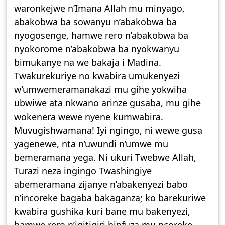
waronkejwe n’Imana Allah mu minyago,
abakobwa ba sowanyu n’abakobwa ba
nyogosenge, hamwe rero n’abakobwa ba
nyokorome n’abakobwa ba nyokwanyu
bimukanye na we bakaja i Madina.
Twakurekuriye no kwabira umukenyezi
w’umwemeramanakazi mu gihe yokwiha
ubwiwe ata nkwano arinze gusaba, mu gihe
wokenera wewe nyene kumwabira.
Muvugishwamana! Iyi ngingo, ni wewe gusa
yagenewe, nta n’uwundi n’umwe mu
bemeramana yega. Ni ukuri Twebwe Allah,
Turazi neza ingingo Twashingiye
abemeramana zijanye n’abakenyezi babo
n’incoreke bagaba bakaganza; ko barekuriwe
kwabira gushika kuri bane mu bakenyezi,