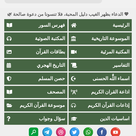
💖 الدعاء بظهر الغيب دليل المحبة، فلا تنسونا من دعوة صالحة 🌿
الرئيسية
فهرس السور
الموسوعة التاريخية
المكتبة الصوتية
المكتبة المرئية
بطاقات القرآن
التفاسير
التاريخ الهجري
اسماء اللَّٰه الحسنى
حصن المسلم
اذاعة القران الكريم
المصحف
إذاعات القرآن الكريم
موسوعة القرآن الكريم
اساسيات الدين
سؤال وجواب