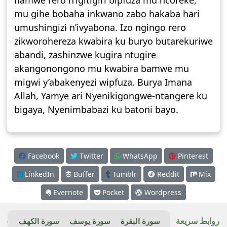
hamwe rero n’igitigiri bipfuza mu ncoreke,
mu gihe bobaha inkwano zabo hakaba hari
umushingizi n’ivyabona. Izo ngingo rero
zikworohereza kwabira ku buryo butarekuriwe
abandi, zashinzwe kugira ntugire
akangonongono mu kwabira bamwe mu
migwi y’abakenyezi wipfuza. Burya Imana
Allah, Yamye ari Nyenikigongwe-ntangere ku
bigaya, Nyenimbabazi ku batoni bayo.
Facebook
Twitter
WhatsApp
Pinterest
LinkedIn
Buffer
Tumblr
Reddit
Mix
Evernote
Pocket
Wordpress
روابط سريعة
سورة البقرة
سورة يوسف
سورة الكهف
سور