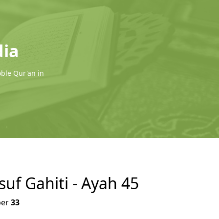
dia
oble Qur'an in
suf Gahiti - Ayah 45
er
33