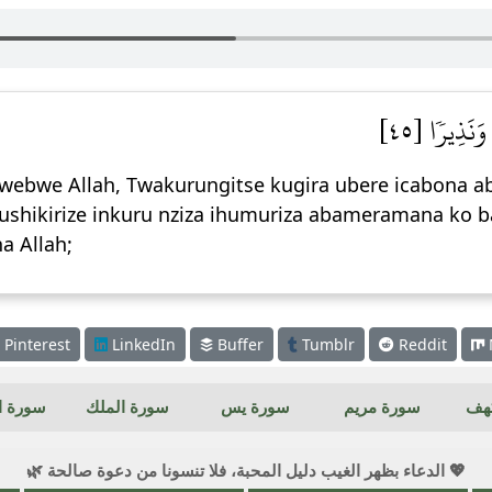
 وَنَذِيرٗا [٤٥
ebwe Allah, Twakurungitse kugira ubere icabona a
ushikirize inkuru nziza ihumuriza abameramana ko
a Allah;
Pinterest
LinkedIn
Buffer
Tumblr
Reddit
كهف
سورة مريم
سورة يس
سورة الملك
سورة ال
💖 الدعاء بظهر الغيب دليل المحبة، فلا تنسونا من دعوة صالحة 🌿