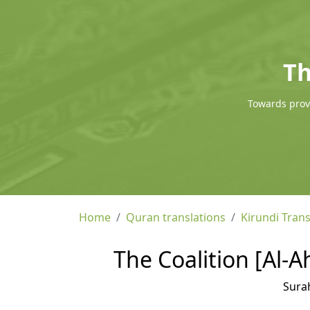
Th
Towards provi
Home
Quran translations
Kirundi Trans
The Coalition [Al-A
Sura