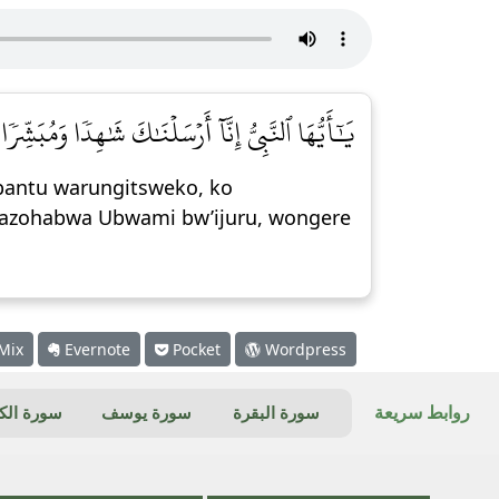
يَٰٓأَيُّهَا ٱلنَّبِيُّ إِنَّآ أَرۡسَلۡنَٰكَ شَٰهِدٗا وَمُبَشِّرٗا]
bantu warungitsweko, ko
 bazohabwa Ubwami bw’ijuru, wongere
Mix
Evernote
Pocket
Wordpress
روابط سريعة
سورة البقرة
سورة يوسف
سورة ال