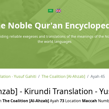
e Noble Qur'an Encyclope
ding reliable exegeses and translations of the meanings of the N
the world languages
lation - Yusuf Gahiti
The Coalition [Al-Ahzab]
Ayah 45
hzab] - Kirundi Translation - Yu
h
The Coalition [Al-Ahzab]
Ayah
73
Location
Maccah
Numb