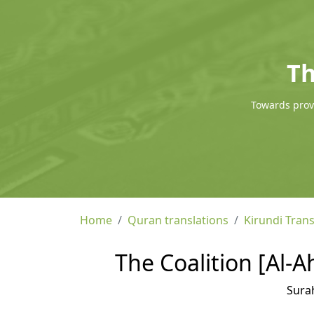
Th
Towards provi
Home
Quran translations
Kirundi Trans
The Coalition [Al-A
Sura