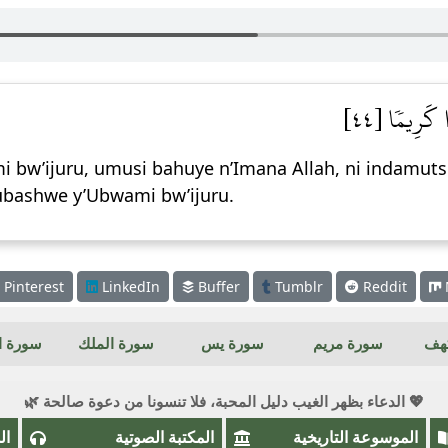
ٗا كَرِيمٗا [٤٤
w’ijuru, umusi bahuye n’Imana Allah, ni indamutso
ubashwe y’Ubwami bw’ijuru.
Pinterest
LinkedIn
Buffer
Tumblr
Reddit
كهف
سورة مريم
سورة يس
سورة الملك
سورة ال
💖 الدعاء بظهر الغيب دليل المحبة، فلا تنسونا من دعوة صالحة 🌿
الموسوعة التاريخية
المكتبة الصوتية
ال