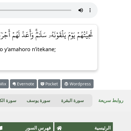
تَحِيَّتُهُمۡ يَوۡمَ يَلۡقَوۡنَهُۥ سَلَٰمٞۚ وَأَعَدَّ لَهُمۡ أَجۡر]
 y’amahoro n’itekane;
Mix
Evernote
Pocket
Wordpress
روابط سريعة
سورة البقرة
سورة يوسف
سورة ال
الرئيسية
فهرس السور