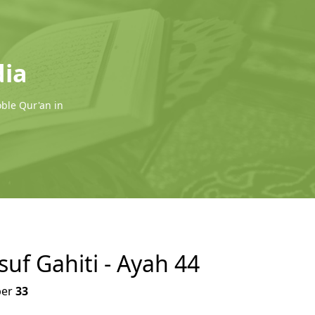
dia
oble Qur'an in
suf Gahiti - Ayah 44
er
33