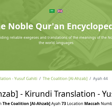
e Noble Qur'an Encyclope
ding reliable exegeses and translations of the meanings of the N
the world languages
lation - Yusuf Gahiti
The Coalition [Al-Ahzab]
Ayah 44
hzab] - Kirundi Translation - Yu
h
The Coalition [Al-Ahzab]
Ayah
73
Location
Maccah
Numb