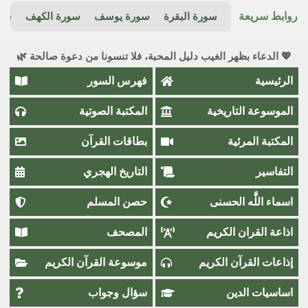
روابط سريعة
سورة البقرة
سورة يوسف
سورة الكهف
سور
💖 الدعاء بظهر الغيب دليل المحبة، فلا تنسونا من دعوة صالحة 🌿
الرئيسية
فهرس السور
الموسوعة التاريخية
المكتبة الصوتية
المكتبة المرئية
بطاقات القرآن
التفاسير
التاريخ الهجري
اسماء اللَّٰه الحسنى
حصن المسلم
اذاعة القران الكريم
المصحف
إذاعات القرآن الكريم
موسوعة القرآن الكريم
اساسيات الدين
سؤال وجواب