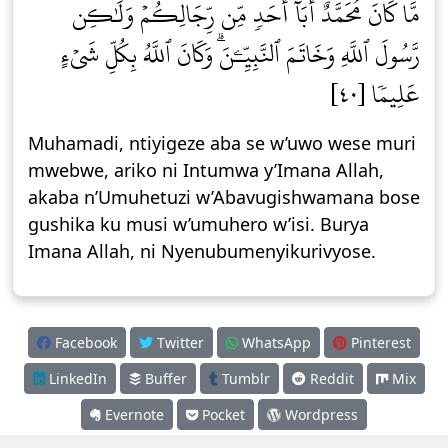
مَّا كَانَ مُحَمَّدٌ أَبَآ أَحَدٖ مِّن رِّجَالِكُمۡ وَلَٰكِن
رَّسُولَ ٱللَّهِ وَخَاتَمَ ٱلنَّبِيِّـۧنَۗ وَكَانَ ٱللَّهُ بِكُلِّ شَيۡءٍ
عَلِيمٗا [٤٠]
Muhamadi, ntiyigeze aba se w’uwo wese muri
mwebwe, ariko ni Intumwa y’Imana Allah,
akaba n’Umuhetuzi w’Abavugishwamana bose
gushika ku musi w’umuhero w’isi. Burya
Imana Allah, ni Nyenubumenyikurivyose.
Facebook
Twitter
WhatsApp
Pinterest
LinkedIn
Buffer
Tumblr
Reddit
Mix
Evernote
Pocket
Wordpress