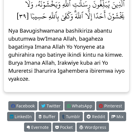
ٱلَّذِينَ يُبَلِّغُونَ رِسَٰلَٰتِ ٱللَّهِ وَيَخۡشَوۡنَهُۥ وَلَا
يَخۡشَوۡنَ أَحَدًا إِلَّا ٱللَّهَۗ وَكَفَىٰ بِٱللَّهِ حَسِيبٗا [٣٩]
Nya Bavugishwamana bashikiriza abantu
ubutumwa bw’Imana Allah, bagaheza
bagatinya Imana Allah Yo Yonyene ata
guhirahira ngo batinye ikindi kintu na kimwe.
Burya Imana Allah, Irakwiye kuba ari Yo
Mureretsi Iharurira Igahembera ibiremwa ivyo
vyakoze.
Facebook
Twitter
WhatsApp
Pinterest
LinkedIn
Buffer
Tumblr
Reddit
Mix
Evernote
Pocket
Wordpress