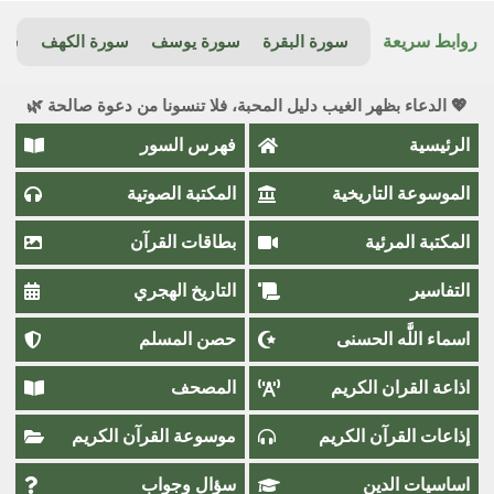
روابط سريعة
سورة البقرة
سورة يوسف
سورة الكهف
سور
💖 الدعاء بظهر الغيب دليل المحبة، فلا تنسونا من دعوة صالحة 🌿
الرئيسية
فهرس السور
الموسوعة التاريخية
المكتبة الصوتية
المكتبة المرئية
بطاقات القرآن
التفاسير
التاريخ الهجري
اسماء اللَّٰه الحسنى
حصن المسلم
اذاعة القران الكريم
المصحف
إذاعات القرآن الكريم
موسوعة القرآن الكريم
اساسيات الدين
سؤال وجواب