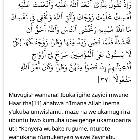
وَإِذۡ تَقُولُ لِلَّذِيٓ أَنۡعَمَ ٱللَّهُ عَلَيۡهِ وَأَنۡعَمۡتَ عَلَيۡهِ
أَمۡسِكۡ عَلَيۡكَ زَوۡجَكَ وَٱتَّقِ ٱللَّهَ وَتُخۡفِي فِي نَفۡسِكَ
مَا ٱللَّهُ مُبۡدِيهِ وَتَخۡشَى ٱلنَّاسَ وَٱللَّهُ أَحَقُّ أَن
تَخۡشَىٰهُۖ فَلَمَّا قَضَىٰ زَيۡدٞ مِّنۡهَا وَطَرٗا زَوَّجۡنَٰكَهَا لِكَيۡ
لَا يَكُونَ عَلَى ٱلۡمُؤۡمِنِينَ حَرَجٞ فِيٓ أَزۡوَٰجِ
أَدۡعِيَآئِهِمۡ إِذَا قَضَوۡاْ مِنۡهُنَّ وَطَرٗاۚ وَكَانَ أَمۡرُ ٱللَّهِ
مَفۡعُولٗا [٣٧]
Muvugishwamana! Ibuka igihe Zayidi mwene
Haaritha[11] ahabwa n’Imana Allah inema
y’ukuba umwislamu, maze na we ukamugirira
ubuntu bwo kumuha ubwigenge ukamubarira
uti: “Kenyera wubake rugume, nturote
wahukana n’umukenyezi wawe Zayinabu