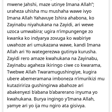
mwene Jahshi, maze utinye Imana Allah”;
uraheza uhisha mu mushaha wawe ivyo
Imana Allah Yahavuye Ishira ahabona, ko
Zayinabu niyahukana na Zayidi, ari wewe
uzoca umwabira; ugira n’impungenge zo
kwanka ko indyarya zovuga ko wabiriye
uwahoze ari umukazana wawe, kandi Imana
Allah ari Yo wategerezwa gutinya kurusha.
Zayidi rero amaze kwahukana na Zayinabu,
Zayinabu agaheza ikiringo ciwe co kwarama,
Twebwe Allah Twaramugushingiye, kugira
ubere abemeramana imboneza n’imurikizi mu
kutaziririza gushingirwa abahoze ari
abakenyezi b’abana b’abarerano inyuma yo
kwahukana. Burya ingingo y’Imana Allah,
yamye ari yo ija mu ngiro ata gisivya.