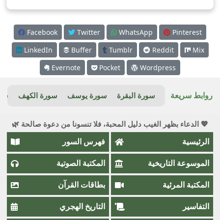
Facebook
Twitter
WhatsApp
Pinterest
LinkedIn
Buffer
Tumblr
Reddit
Mix
Evernote
Pocket
Wordpress
روابط سريعة
سورة البقرة
سورة يوسف
سورة الكهف
سور
💖 الدعاء بظهر الغيب دليل المحبة، فلا تنسونا من دعوة صالحة 🌿
الرئيسية
فهرس السور
الموسوعة التاريخية
المكتبة الصوتية
المكتبة المرئية
بطاقات القرآن
التفاسير
التاريخ الهجري