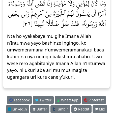
وَمَا كَانَ لِمُؤۡمِنٖ وَلَا مُؤۡمِنَةٍ إِذَا قَضَى ٱللَّهُ وَرَسُولُهُۥٓ
أَمۡرًا أَن يَكُونَ لَهُمُ ٱلۡخِيَرَةُ مِنۡ أَمۡرِهِمۡۗ وَمَن يَعۡصِ
ٱللَّهَ وَرَسُولَهُۥ فَقَدۡ ضَلَّ ضَلَٰلٗا مُّبِينٗا [٣٦]
Nta ho vyakabaye mu gihe Imana Allah
n’Intumwa yayo bashinze ingingo, ko
umwemeramana n’umwemeramanakazi baca
kubiri na nya ngingo bakishirira ahabo. Uwo
wese rero agabitaniye Imana Allah n’Intumwa
yayo, ni ukuri aba ari mu muzimagiza
ugaragara uri kure cane y’ukuri.
Facebook
Twitter
WhatsApp
Pinterest
LinkedIn
Buffer
Tumblr
Reddit
Mix