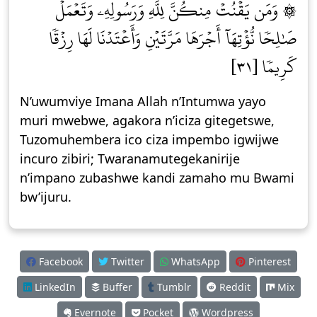
۞ وَمَن يَقۡنُتۡ مِنكُنَّ لِلَّهِ وَرَسُولِهِۦ وَتَعۡمَلۡ
صَٰلِحٗا نُّؤۡتِهَآ أَجۡرَهَا مَرَّتَيۡنِ وَأَعۡتَدۡنَا لَهَا رِزۡقٗا
كَرِيمٗا [٣١]
N’uwumviye Imana Allah n’Intumwa yayo
muri mwebwe, agakora n’iciza gitegetswe,
Tuzomuhembera ico ciza impembo igwijwe
incuro zibiri; Twaranamutegekanirije
n’impano zubashwe kandi zamaho mu Bwami
bw’ijuru.
Facebook
Twitter
WhatsApp
Pinterest
LinkedIn
Buffer
Tumblr
Reddit
Mix
Evernote
Pocket
Wordpress