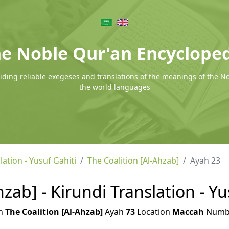
e Noble Qur'an Encyclope
ding reliable exegeses and translations of the meanings of the N
the world languages
lation - Yusuf Gahiti
The Coalition [Al-Ahzab]
Ayah 23
hzab] - Kirundi Translation - Yu
h
The Coalition [Al-Ahzab]
Ayah
73
Location
Maccah
Numb