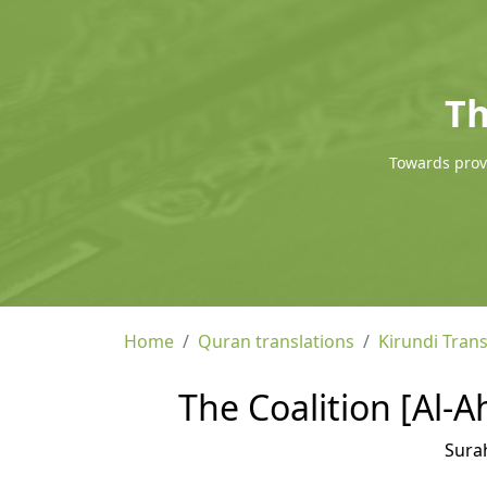
Th
Towards provi
Home
Quran translations
Kirundi Trans
The Coalition [Al-A
Sura