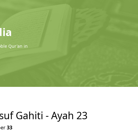
dia
oble Qur'an in
suf Gahiti - Ayah 23
er
33