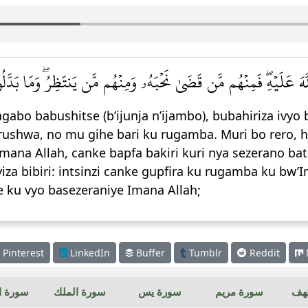
َ عَلَيۡهِۖ فَمِنۡهُم مَّن قَضَىٰ نَحۡبَهُۥ وَمِنۡهُم مَّن يَنتَظِرُۖ وَمَا بَدَّلُوا
o babushitse (b’ijunja n’ijambo), bubahiriza ivyo 
hwa, no mu gihe bari ku rugamba. Muri bo rero, h
mana Allah, canke bapfa bakiri kuri nya sezerano b
iza bibiri: intsinzi canke gupfira ku rugamba ku bw’
 ku vyo basezeraniye Imana Allah;
Pinterest
LinkedIn
Buffer
Tumblr
Reddit
كهف
سورة مريم
سورة يس
سورة الملك
سورة ال