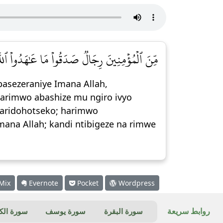
مِّنَ ٱلۡمُؤۡمِنِينَ رِجَالٞ صَدَقُواْ مَا عَٰهَدُواْ ٱللَّه]
basezeraniye Imana Allah,
arimwo abashize mu ngiro ivyo
ataridohotseko; harimwo
Imana Allah; kandi ntibigeze na rimwe
Mix
Evernote
Pocket
Wordpress
روابط سريعة
سورة البقرة
سورة يوسف
سورة ال