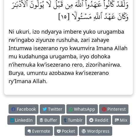
وَلَقَدۡ كَانُواْ عَٰهَدُواْ ٱللَّهَ مِن قَبۡلُ لَا يُوَلُّونَ ٱلۡأَدۡبَٰرَۚ
وَكَانَ عَهۡدُ ٱللَّهِ مَسۡـُٔولٗا [١٥]
Ni ukuri, izo ndyarya imbere yuko urugamba
rw’ingabo ziyunze rushuha, zari zahaye
Intumwa isezerano ryo kwumvira Imana Allah
mu kudahunga urugamba, iryo dohoka
n’ihemuka kw’isezerano rero, zizorihanirwa.
Burya, umuntu azobazwa kw’isezerano
ry’Imana Allah.
Facebook
Twitter
WhatsApp
Pinterest
LinkedIn
Buffer
Tumblr
Reddit
Mix
Evernote
Pocket
Wordpress