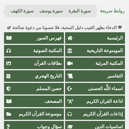
روابط سريعة
سورة البقرة
سورة يوسف
سورة الكهف
سور
💖 الدعاء بظهر الغيب دليل المحبة، فلا تنسونا من دعوة صالحة 🌿
الرئيسية
فهرس السور
الموسوعة التاريخية
المكتبة الصوتية
المكتبة المرئية
بطاقات القرآن
التفاسير
التاريخ الهجري
اسماء اللَّٰه الحسنى
حصن المسلم
اذاعة القران الكريم
المصحف
إذاعات القرآن الكريم
موسوعة القرآن الكريم
اساسيات الدين
سؤال وجواب