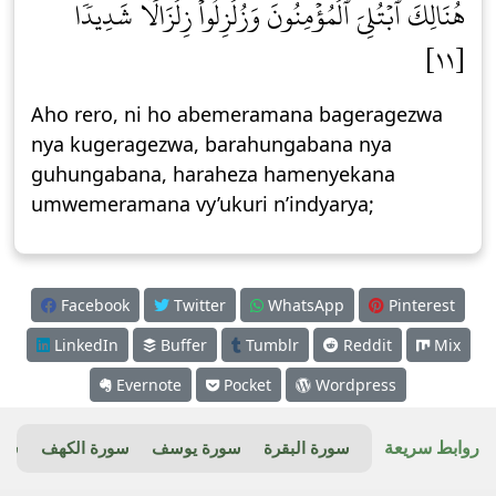
هُنَالِكَ ٱبۡتُلِيَ ٱلۡمُؤۡمِنُونَ وَزُلۡزِلُواْ زِلۡزَالٗا شَدِيدٗا
[١١]
Aho rero, ni ho abemeramana bageragezwa
nya kugeragezwa, barahungabana nya
guhungabana, haraheza hamenyekana
umwemeramana vy’ukuri n’indyarya;
Facebook
Twitter
WhatsApp
Pinterest
LinkedIn
Buffer
Tumblr
Reddit
Mix
Evernote
Pocket
Wordpress
روابط سريعة
سورة البقرة
سورة يوسف
سورة الكهف
سور