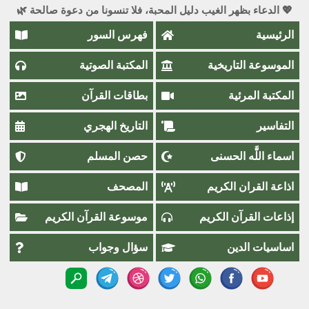
💖 الدعاء بظهر الغيب دليل المحبة، فلا تنسونا من دعوة صالحة 🌿
الرئيسية
فهرس السور
الموسوعة التاريخية
المكتبة الصوتية
المكتبة المرئية
بطاقات القرآن
التفاسير
التاريخ الهجري
اسماء اللَّٰه الحسنى
حصن المسلم
اذاعة القران الكريم
المصحف
إذاعات القرآن الكريم
موسوعة القرآن الكريم
اساسيات الدين
سؤال وجواب