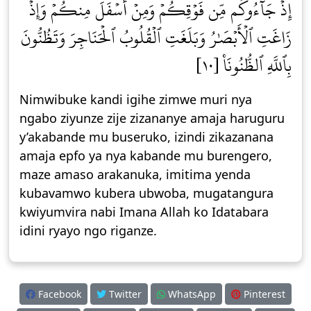
إِذۡ جَآءُوكُم مِّن فَوۡقِكُمۡ وَمِنۡ أَسۡفَلَ مِنكُمۡ وَإِذۡ
زَاغَتِ ٱلۡأَبۡصَٰرُ وَبَلَغَتِ ٱلۡقُلُوبُ ٱلۡحَنَاجِرَ وَتَظُنُّونَ
بِٱللَّهِ ٱلظُّنُونَا۠ [١٠]
Nimwibuke kandi igihe zimwe muri nya
ngabo ziyunze zije zizananye amaja haruguru
y’akabande mu buseruko, izindi zikazanana
amaja epfo ya nya kabande mu burengero,
maze amaso arakanuka, imitima yenda
kubavamwo kubera ubwoba, mugatangura
kwiyumvira nabi Imana Allah ko Idatabara
idini ryayo ngo riganze.
Facebook
Twitter
WhatsApp
Pinterest