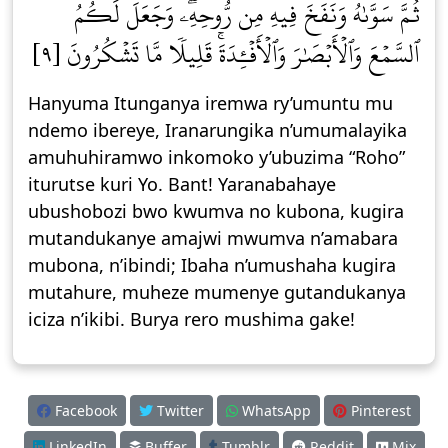
ثُمَّ سَوَّىٰهُ وَنَفَخَ فِيهِ مِن رُّوحِهِۦۖ وَجَعَلَ لَكُمُ
ٱلسَّمۡعَ وَٱلۡأَبۡصَٰرَ وَٱلۡأَفۡـِٔدَةَۚ قَلِيلٗا مَّا تَشۡكُرُونَ [٩]
Hanyuma Itunganya iremwa ry’umuntu mu
ndemo ibereye, Iranarungika n’umumalayika
amuhuhiramwo inkomoko y’ubuzima “Roho”
iturutse kuri Yo. Bant! Yaranabahaye
ubushobozi bwo kwumva no kubona, kugira
mutandukanye amajwi mwumva n’amabara
mubona, n’ibindi; Ibaha n’umushaha kugira
mutahure, muheze mumenye gutandukanya
iciza n’ikibi. Burya rero mushima gake!
Facebook
Twitter
WhatsApp
Pinterest
LinkedIn
Buffer
Tumblr
Reddit
Mix