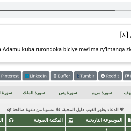
[٨]
a Adamu kuba rurondoka biciye mw’ima ry’intanga zi
Pinterest
LinkedIn
Buffer
Tumblr
Reddit
كهف
سورة مريم
سورة يس
سورة الملك
سورة ال
💖 الدعاء بظهر الغيب دليل المحبة، فلا تنسونا من دعوة صالحة 🌿
الموسوعة التاريخية
المكتبة الصوتية
ال