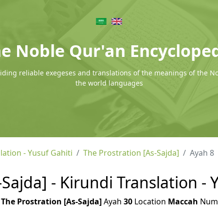
e Noble Qur'an Encyclope
ding reliable exegeses and translations of the meanings of the N
the world languages
lation - Yusuf Gahiti
The Prostration [As-Sajda]
Ayah 8
Sajda] - Kirundi Translation - 
h
The Prostration [As-Sajda]
Ayah
30
Location
Maccah
Num