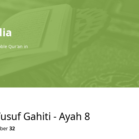
dia
oble Qur'an in
Yusuf Gahiti - Ayah 8
ber
32