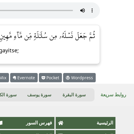
ثُمَّ جَعَلَ نَسۡلَهُۥ مِن سُلَٰلَةٖ مِّن مَّآءٖ مَّهِينٖ 
gayitse;
Mix
Evernote
Pocket
Wordpress
روابط سريعة
سورة البقرة
سورة يوسف
سورة ال
الرئيسية
فهرس السور