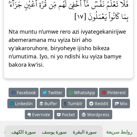
فَلَا تَعۡلَمُ نَفۡسٞ مَّآ أُخۡفِيَ لَهُم مِّن قُرَّةِ أَعۡيُنٖ جَزَآءَۢ
بِمَا كَانُواْ يَعۡمَلُونَ [١٧]
Nta muntu n’umwe rero azi ivyategekanirijwe
abemeramana mu vyiza biri aho
vy'akaroruhore, biryoheye ijisho bikeza
n’umutima. Iyo, ni yo ndishi ku vyiza bamye
bakora kw’isi.
Facebook
Twitter
WhatsApp
Pinterest
LinkedIn
Buffer
Tumblr
Reddit
Mix
Evernote
Pocket
Wordpress
روابط سريعة
سورة البقرة
سورة يوسف
سورة الكهف
سور