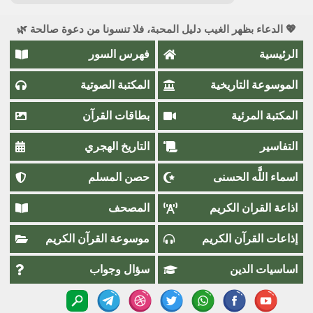
💖 الدعاء بظهر الغيب دليل المحبة، فلا تنسونا من دعوة صالحة 🌿
الرئيسية
فهرس السور
الموسوعة التاريخية
المكتبة الصوتية
المكتبة المرئية
بطاقات القرآن
التفاسير
التاريخ الهجري
اسماء اللَّٰه الحسنى
حصن المسلم
اذاعة القران الكريم
المصحف
إذاعات القرآن الكريم
موسوعة القرآن الكريم
اساسيات الدين
سؤال وجواب