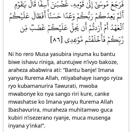
فَرَجَعَ مُوسَىٰٓ إِلَىٰ قَوۡمِهِۦ غَضۡبَٰنَ أَسِفٗاۚ قَالَ يَٰقَوۡمِ
أَلَمۡ يَعِدۡكُمۡ رَبُّكُمۡ وَعۡدًا حَسَنًاۚ أَفَطَالَ عَلَيۡكُمُ
ٱلۡعَهۡدُ أَمۡ أَرَدتُّمۡ أَن يَحِلَّ عَلَيۡكُمۡ غَضَبٞ مِّن
رَّبِّكُمۡ فَأَخۡلَفۡتُم مَّوۡعِدِي [٨٦]
Ni ho rero Musa yasubira inyuma ku bantu
biwe ishavu riniga, atuntujwe n’ivyo bakoze,
araheza ababwira ati: “Bantu banje! Imana
yanyu Rurema Allah, ntiyabahaye isango ryiza
ryo kubamanurira Tawurati, mwoba
mwabonye ko nya sango riri kure, canke
mwashatse ko Imana yanyu Rurema Allah
Ibashavurira, muraheza muhitamwo guca
kubiri n’isezerano ryanje, muca musenga
inyana y’inka!”.