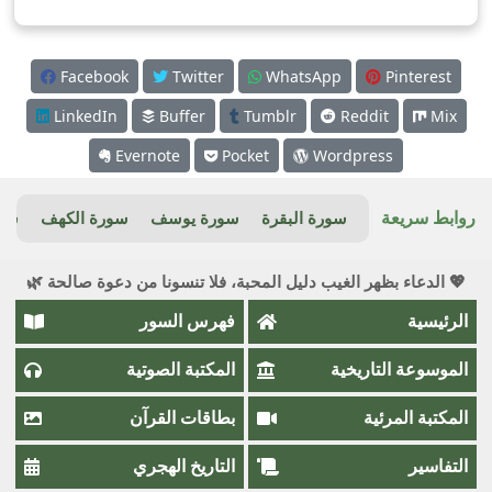
Facebook
Twitter
WhatsApp
Pinterest
LinkedIn
Buffer
Tumblr
Reddit
Mix
Evernote
Pocket
Wordpress
روابط سريعة
سورة البقرة
سورة يوسف
سورة الكهف
سور
💖 الدعاء بظهر الغيب دليل المحبة، فلا تنسونا من دعوة صالحة 🌿
الرئيسية
فهرس السور
الموسوعة التاريخية
المكتبة الصوتية
المكتبة المرئية
بطاقات القرآن
التفاسير
التاريخ الهجري