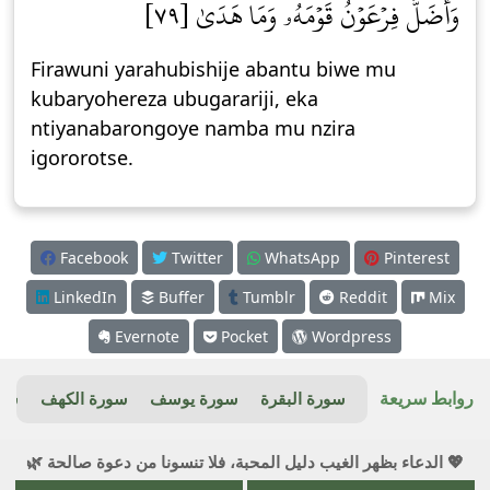
وَأَضَلَّ فِرۡعَوۡنُ قَوۡمَهُۥ وَمَا هَدَىٰ [٧٩]
Firawuni yarahubishije abantu biwe mu
kubaryohereza ubugarariji, eka
ntiyanabarongoye namba mu nzira
igororotse.
Facebook
Twitter
WhatsApp
Pinterest
LinkedIn
Buffer
Tumblr
Reddit
Mix
Evernote
Pocket
Wordpress
روابط سريعة
سورة البقرة
سورة يوسف
سورة الكهف
سور
💖 الدعاء بظهر الغيب دليل المحبة، فلا تنسونا من دعوة صالحة 🌿