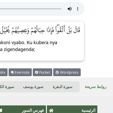
قَالَ بَلۡ أَلۡقُواْۖ فَإِذَا حِبَالُهُمۡ وَعِصِيُّهُمۡ يُخَيَّ]
nkoni vyabo. Ku kubera nya
ka zigendagenda;
Mix
Evernote
Pocket
Wordpress
روابط سريعة
سورة البقرة
سورة يوسف
سورة ال
الرئيسية
فهرس السور