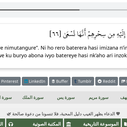
لُ إِلَيۡهِ مِن سِحۡرِهِمۡ أَنَّهَا تَسۡعَىٰ [٦٦
nimutangure”. Ni ho rero baterera hasi imizana n’i
 ku buryo abona ivyo batereye hasi nk’aho ari inzo
Pinterest
LinkedIn
Buffer
Tumblr
Reddit
كهف
سورة مريم
سورة يس
سورة الملك
سورة ال
💖 الدعاء بظهر الغيب دليل المحبة، فلا تنسونا من دعوة صالحة 🌿
الموسوعة التاريخية
المكتبة الصوتية
ال